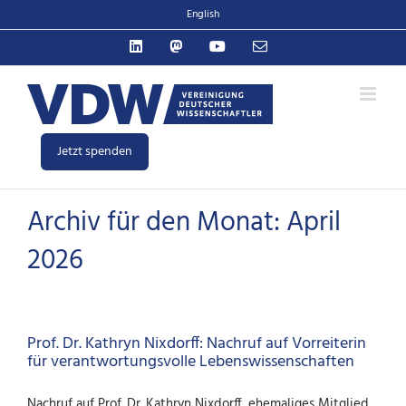
Zum
English
Inhalt
LinkedIn
Mastodon
YouTube
E-
springen
Mail
Jetzt spenden
Archiv für den Monat:
April
2026
Prof. Dr. Kathryn Nixdorff: Nachruf auf Vorreiterin
für verantwortungsvolle Lebenswissenschaften
Nachruf auf Prof. Dr. Kathryn Nixdorff, ehemaliges Mitglied