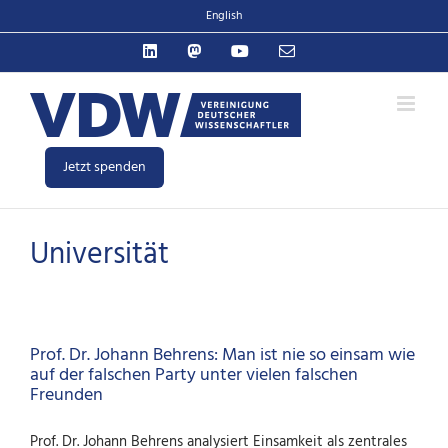
Zum
English
Inhalt
LinkedIn
Mastodon
YouTube
E-
springen
Mail
Jetzt spenden
Universität
Prof. Dr. Johann Behrens: Man ist nie so einsam wie
auf der falschen Party unter vielen falschen
Freunden
Prof. Dr. Johann Behrens analysiert Einsamkeit als zentrales