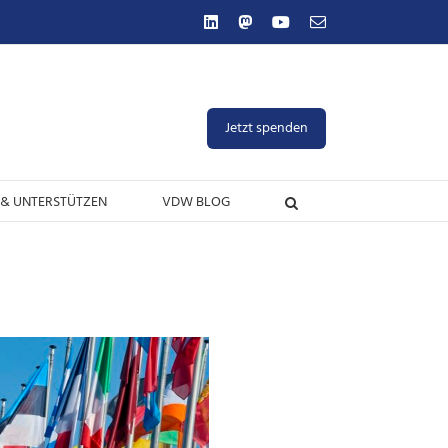
LinkedIn
Mastodon
YouTube
E-
Mail
Jetzt spenden
& UNTERSTÜTZEN
VDW BLOG