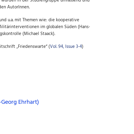
e wurden in der Studiengruppe umfassend und
 den AutorInnen.
 und u.a. mit Themen wie: die kooperative
Militärinterventionen im globalen Süden (Hans-
skontrolle (Michael Staack).
tschrift „Friedenswarte“ (
Vol. 94, Issue 3-4
)
-Georg Ehrhart)