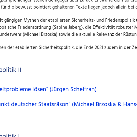
ngsempfehlungen stehen demgegenüber zurück. Entwürfe der Papier
 für die bewusst pointiert gehaltenen Texte liegen jedoch allein bei
mit gängigen Mythen der etablierten Sicherheits- und Friedenspolitik
päische Friedensordnung (Sabine Jaberg), die Effektivität robuster 
undeswehr (Michael Brzoska) sowie die aktuelle Relevanz der Rüstung
en der etablierten Sicherheitspolitik, die Ende 2021 zudem in der Zei
litik II
ltprobleme lösen“ (Jürgen Scheffran)
nkt deutscher Staatsräson“ (Michael Brzoska & Hans
olitik I