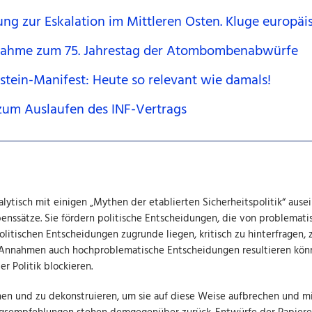
ng zur Eskalation im Mittleren Osten. Kluge europäis
nahme zum 75. Jahrestag der Atombombenabwürfe
instein-Manifest: Heute so relevant wie damals!
zum Auslaufen des INF-Vertrags
nalytisch mit einigen „Mythen der etablierten Sicherheitspolitik“ aus
enssätze. Sie fördern politische Entscheidungen, die von problemat
itischen Entscheidungen zugrunde liegen, kritisch zu hinterfragen, zu
ten Annahmen auch hochproblematische Entscheidungen resultieren k
r Politik blockieren.
n und zu dekonstruieren, um sie auf diese Weise aufbrechen und mithi