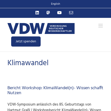
Zum
English
Inhalt
LinkedIn
Mastodon
YouTube
E-
springen
Mail
Jetzt spenden
Klimawandel
Bericht Workshop: KlimaWandel(n)- Wissen schafft
Nutzen
VDW-Symposium anlässlich des 85. Geburtstags von
Hartmut Graßl | Workshopbericht KlimaWandel(n)- Wissen