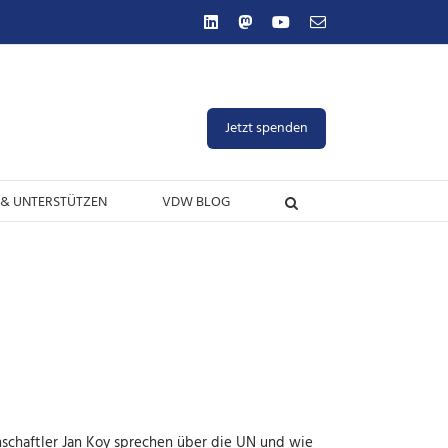
LinkedIn
Mastodon
YouTube
E-
Mail
Jetzt spenden
& UNTERSTÜTZEN
VDW BLOG
schaftler Jan Koy sprechen über die UN und wie