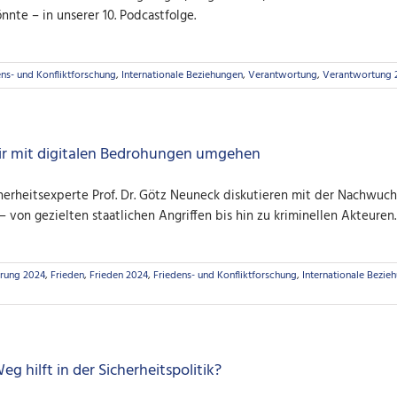
nnte – in unserer 10. Podcastfolge.
ens- und Konfliktforschung
,
Internationale Beziehungen
,
Verantwortung
,
Verantwortung 
ir mit digitalen Bedrohungen umgehen
herheitsexperte Prof. Dr. Götz Neuneck diskutieren mit der Nachwuch
von gezielten staatlichen Angriffen bis hin zu kriminellen Akteuren.
erung 2024
,
Frieden
,
Frieden 2024
,
Friedens- und Konfliktforschung
,
Internationale Bezie
 hilft in der Sicherheitspolitik?