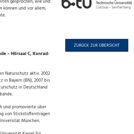
eiten gesprochen, wie und
 können und vor allem,
te.
ZURÜCK ZUR ÜBERSICHT
de – Hörsaal C, Konrad-
en Naturschutz aktiv. 2002
z in Bayern (BN), 2007 bis
urschutz in Deutschland
rbände.
ch und promovierte über
g von Stickstoffeinträgen
niversität München.
Universität Kassel für