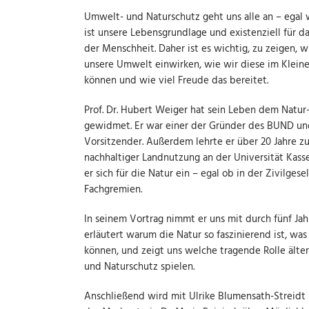
Umwelt- und Naturschutz geht uns alle an – egal 
ist unsere Lebensgrundlage und existenziell für 
der Menschheit. Daher ist es wichtig, zu zeigen, w
unsere Umwelt einwirken, wie wir diese im Klein
können und wie viel Freude das bereitet.
Prof. Dr. Hubert Weiger hat sein Leben dem Natu
gewidmet. Er war einer der Gründer des BUND und
Vorsitzender. Außerdem lehrte er über 20 Jahre z
nachhaltiger Landnutzung an der Universität Kassel
er sich für die Natur ein – egal ob in der Zivilgese
Fachgremien.
In seinem Vortrag nimmt er uns mit durch fünf J
erläutert warum die Natur so faszinierend ist, wa
können, und zeigt uns welche tragende Rolle ält
und Naturschutz spielen.
Anschließend wird mit Ulrike Blumensath-Streid