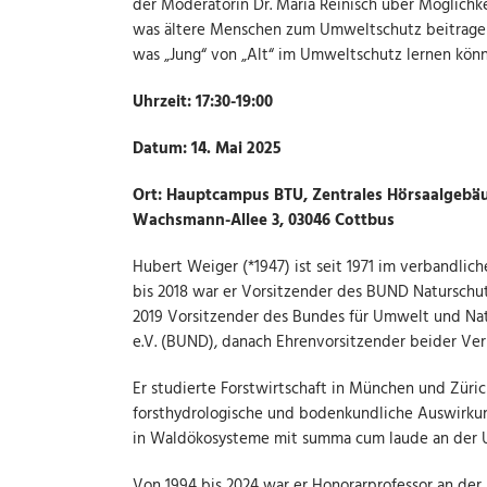
der Moderatorin Dr. Maria Reinisch über Möglichk
was ältere Menschen zum Umweltschutz beitragen
was „Jung“ von „Alt“ im Umweltschutz lernen könn
Uhrzeit: 17:30-19:00
Datum: 14. Mai 2025
Ort: Hauptcampus BTU, Zentrales Hörsaalgebäu
Wachsmann-Allee 3, 03046 Cottbus
Hubert Weiger (*1947) ist seit 1971 im verbandlich
bis 2018 war er Vorsitzender des BUND Naturschut
2019 Vorsitzender des Bundes für Umwelt und Nat
e.V. (BUND), danach Ehrenvorsitzender beider Ve
Er studierte Forstwirtschaft in München und Züri
forsthydrologische und bodenkundliche Auswirkun
in Waldökosysteme mit summa cum laude an der U
Von 1994 bis 2024 war er Honorarprofessor an der 