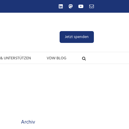
LinkedIn
Mastodon
YouTube
E-
Mail
Jetzt spenden
& UNTERSTÜTZEN
VDW BLOG
Archiv