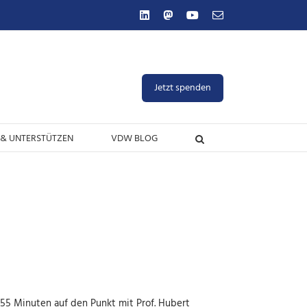
LinkedIn
Mastodon
YouTube
E-
Mail
Jetzt spenden
& UNTERSTÜTZEN
VDW BLOG
 55 Minuten auf den Punkt mit Prof. Hubert