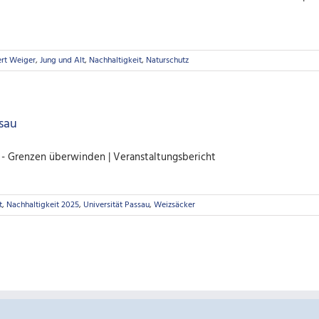
rt Weiger
,
Jung und Alt
,
Nachhaltigkeit
,
Naturschutz
ssau
au - Grenzen überwinden | Veranstaltungsbericht
t
,
Nachhaltigkeit 2025
,
Universität Passau
,
Weizsäcker