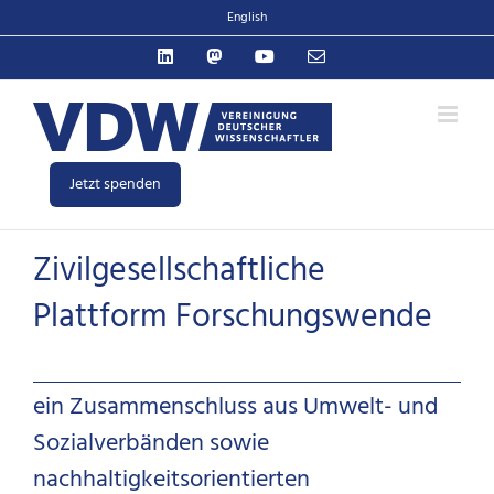
Zum
English
Inhalt
LinkedIn
Mastodon
YouTube
E-
springen
Mail
Jetzt spenden
Zivilgesellschaftliche
Plattform Forschungswende
ein Zusammenschluss aus Umwelt- und
Sozialverbänden sowie
nachhaltigkeitsorientierten