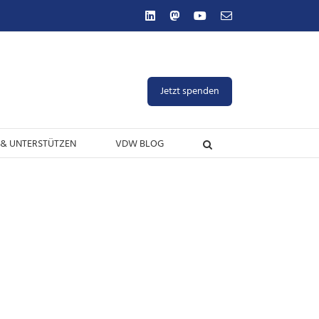
LinkedIn
Mastodon
YouTube
E-
Mail
Jetzt spenden
& UNTERSTÜTZEN
VDW BLOG