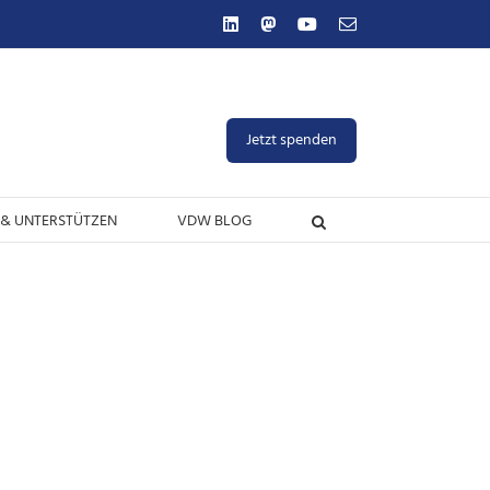
LinkedIn
Mastodon
YouTube
E-
Mail
Jetzt spenden
& UNTERSTÜTZEN
VDW BLOG