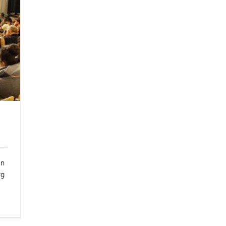
in
rg