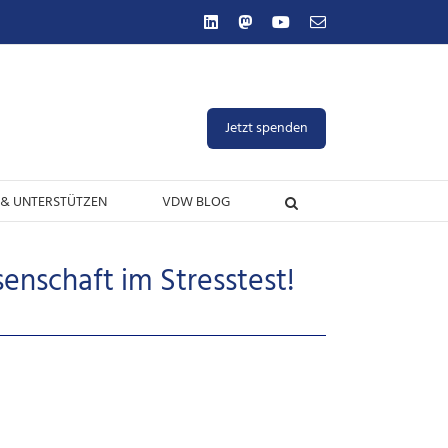
LinkedIn
Mastodon
YouTube
E-
Mail
Jetzt spenden
& UNTERSTÜTZEN
VDW BLOG
nschaft im Stresstest!