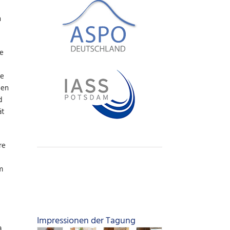
n
ie
re
den
d
ät
re
m
Impressionen der Tagung
a