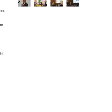
nn,
im
e
cht