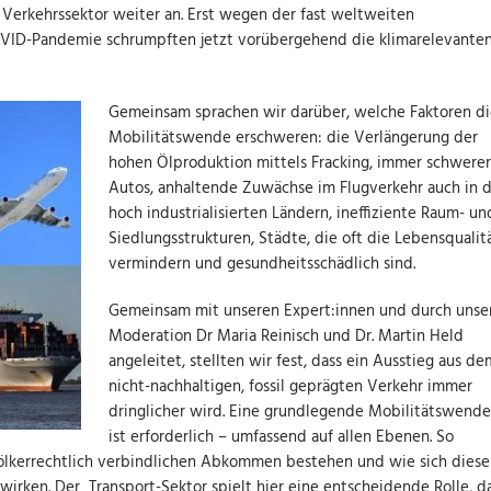
 Verkehrssektor weiter an. Erst wegen der fast weltweiten
VID-Pandemie schrumpften jetzt vorübergehend die klimarelevante
Gemeinsam sprachen wir darüber, welche Faktoren d
Mobilitätswende erschweren: die Verlängerung der
hohen Ölproduktion mittels Fracking, immer schwere
Autos, anhaltende Zuwächse im Flugverkehr auch in 
hoch industrialisierten Ländern, ineffiziente Raum- un
Siedlungsstrukturen, Städte, die oft die Lebensqualit
vermindern und gesundheitsschädlich sind.
Gemeinsam mit unseren Expert:innen und durch unse
Moderation Dr Maria Reinisch und Dr. Martin Held
angeleitet, stellten wir fest, dass ein Ausstieg aus de
nicht-nachhaltigen, fossil geprägten Verkehr immer
dringlicher wird. Eine grundlegende Mobilitätswende
ist erforderlich – umfassend auf allen Ebenen. So
völkerrechtlich verbindlichen Abkommen bestehen und wie sich diese
irken. Der Transport-Sektor spielt hier eine entscheidende Rolle, d