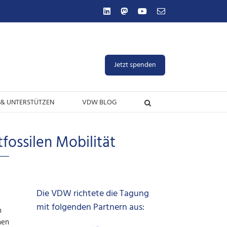
LinkedIn
Mastodon
YouTube
E-
Mail
Jetzt spenden
& UNTERSTÜTZEN
VDW BLOG
fossilen Mobilität
Die VDW richtete die Tagung
mit folgenden Partnern aus:
h
hen