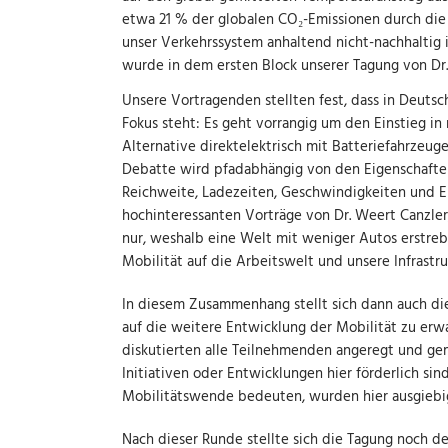
etwa 21 % der globalen CO₂-Emissionen durch die
unser Verkehrssystem anhaltend nicht-nachhaltig
wurde in dem ersten Block unserer Tagung von Dr.
Unsere Vortragenden stellten fest, dass in Deuts
Fokus steht: Es geht vorrangig um den Einstieg i
Alternative direktelektrisch mit Batteriefahrzeuge
Debatte wird pfadabhängig von den Eigenschaften
Reichweite, Ladezeiten, Geschwindigkeiten und Ene
hochinteressanten Vorträge von Dr. Weert Canzler,
nur, weshalb eine Welt mit weniger Autos erstrebe
Mobilität auf die Arbeitswelt und unsere Infrastr
In diesem Zusammenhang stellt sich dann auch d
auf die weitere Entwicklung der Mobilität zu er
diskutierten alle Teilnehmenden angeregt und ge
Initiativen oder Entwicklungen hier förderlich si
Mobilitätswende bedeuten, wurden hier ausgiebi
Nach dieser Runde stellte sich die Tagung noch de