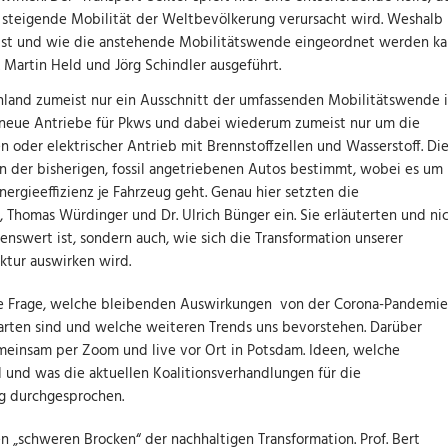
 steigende Mobilität der Weltbevölkerung verursacht wird. Weshalb
 ist und wie die anstehende Mobilitätswende eingeordnet werden ka
 Martin Held und Jörg Schindler ausgeführt.
chland zumeist nur ein Ausschnitt der umfassenden Mobilitätswende 
n neue Antriebe für Pkws und dabei wiederum zumeist nur um die
n oder elektrischer Antrieb mit Brennstoffzellen und Wasserstoff. Di
 der bisherigen, fossil angetriebenen Autos bestimmt, wobei es um
rgieeffizienz je Fahrzeug geht. Genau hier setzten die
 Thomas Würdinger und Dr. Ulrich Bünger ein. Sie erläuterten und ni
nswert ist, sondern auch, wie sich die Transformation unserer
uktur auswirken wird.
ie Frage, welche bleibenden Auswirkungen von der Corona-Pandemie
warten sind und welche weiteren Trends uns bevorstehen. Darüber
meinsam per Zoom und live vor Ort in Potsdam. Ideen, welche
nd und was die aktuellen Koalitionsverhandlungen für die
g durchgesprochen.
n „schweren Brocken“ der nachhaltigen Transformation. Prof. Bert