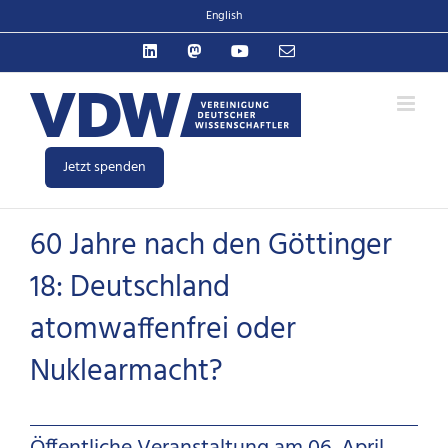
Zum
English
Inhalt
LinkedIn
Mastodon
YouTube
E-
springen
Mail
Jetzt spenden
60 Jahre nach den Göttinger
18: Deutschland
atomwaffenfrei oder
Nuklearmacht?