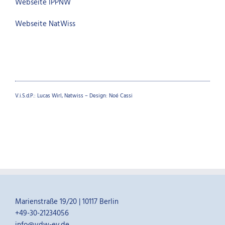
Webseite IPPNW
Webseite NatWiss
V.i.S.d.P.: Lucas Wirl, Natwiss – Design: Noé Cassi
Marienstraße 19/20 | 10117 Berlin
+49-30-21234056